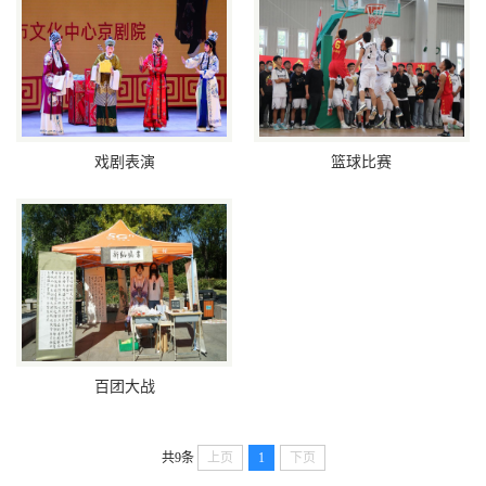
戏剧表演
篮球比赛
百团大战
共9条
上页
1
下页