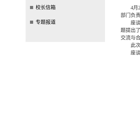
校长信箱
4
部门负
专题报道
座
题提出
交流与
此
座