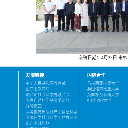
送稿日期：4月23日 审
友情链接
国际合作
中华人民共和国教育部
马来西亚拉曼大学
山东省教育厅
英国诺森比亚大学
烟台市社会科学界联合会
英国朴茨茅斯大学
国家自然科学基金委员会
韩国汉阳大学
祥隆集团
高等教育出版社产品信息检索
系统
全国哲学社会科学工作办公室
山东省社科联