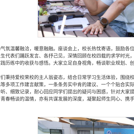
场气氛温馨融洽，暖意融融。座谈会上，校长热忱寄语，鼓励各
业生代表们踊跃发言、各抒己见，深情回顾在校四载的求学时光
实践历练中的收获与感悟。大家立足自身视角，畅谈职业规划、
学们秉持爱校荣校的主人翁姿态，结合日常学习生活体验，围绕
化等多项工作建言献策，一条条务实中肯的建议、一个个贴合实
聆听、细致记录，耐心回应同学们提出的疑问与困惑，针对大家
有青春畅谈的温情，亦有共谋发展的深度，凝聚起师生同心、携