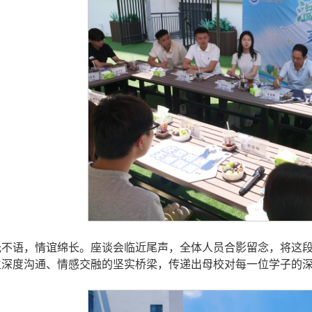
光不语，情谊绵长。座谈会临近尾声，全体人员合影留念，将这
生深度沟通、情感交融的坚实桥梁，传递出母校对每一位学子的