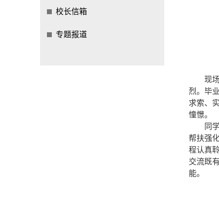
校长信箱
专题报道
现
烈。毕
求索、
憧憬。
同
帮扶强
程认真
交流既
能。