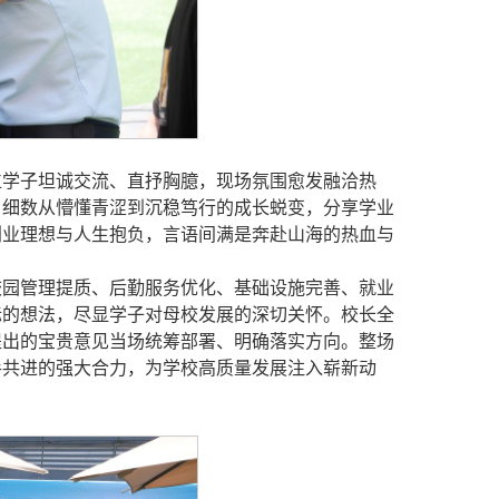
位学子坦诚交流、直抒胸臆，现场氛围愈发融洽热
，细数从懵懂青涩到沉稳笃行的成长蜕变，分享学业
创业理想与人生抱负，言语间满是奔赴山海的热血与
校园管理提质、后勤服务优化、基础设施完善、就业
际的想法，尽显学子对母校发展的深切关怀。校长全
提出的宝贵意见当场统筹部署、明确落实方向。整场
手共进的强大合力，为学校高质量发展注入崭新动