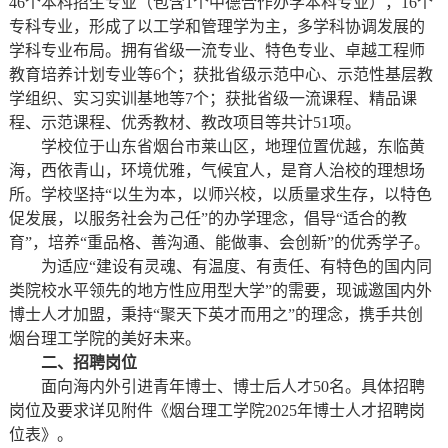
46个本科招生专业（包含1个中德合作办学本科专业），16个
专科专业，形成了以工学和管理学为主，多学科协调发展的
学科专业布局。拥有省级一流专业、特色专业、卓越工程师
教育培养计划专业等6个；获批省级示范中心、示范性基层教
学组织、实习实训基地等7个；获批省级一流课程、精品课
程、示范课程、优秀教材、教改项目等共计51项。
学校位于山东省烟台市莱山区，地理位置优越，东临黄
海，西依青山，环境优雅，气候宜人，是育人治校的理想场
所。学校坚持“以生为本，以师兴校，以质量求生存，以特色
促发展，以服务社会为己任”的办学理念，倡导“适合的教
育”，培养“重品格、善沟通、能做事、会创新”的优秀学子。
为适应“建设有灵魂、有温度、有责任、有特色的国内同
类院校水平领先的地方性应用型大学”的需要，现诚邀国内外
博士人才加盟，秉持“聚天下英才而用之”的理念，携手共创
烟台理工学院的美好未来。
二、
招聘岗位
面向海内外引进青年博士、博士后人才50名。具体招聘
岗位及要求详见附件《烟台理工学院2025年博士人才招聘岗
位表》。