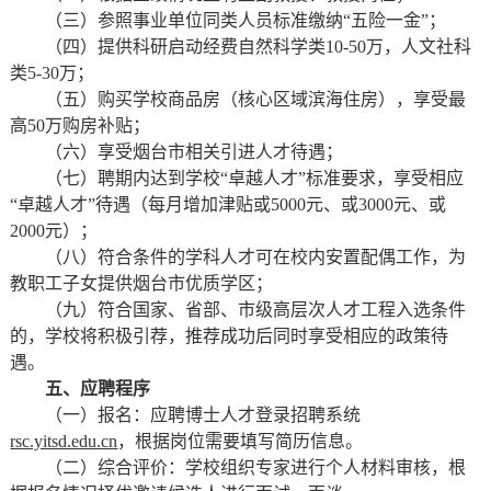
（三）参照事业单位同类人员标准缴纳“五险一金”；
（四）提供科研启动经费自然科学类10-50万，人文社科
类5-30万；
（五）购买学校商品房（核心区域滨海住房），享受最
高50万购房补贴；
（六）享受烟台市相关引进人才待遇；
（七）聘期内达到学校“卓越人才”标准要求，享受相应
“卓越人才”待遇（每月增加津贴或5000元、或3000元、或
2000元）；
（八）符合条件的学科人才可在校内安置配偶工作，为
教职工子女提供烟台市优质学区；
（九）符合国家、省部、市级高层次人才工程入选条件
的，学校将积极引荐，推荐成功后同时享受相应的政策待
遇。
五、应聘程序
（一）报名：应聘博士人才登录招聘系统
rsc.yitsd.edu.cn
，根据岗位需要填写简历信息。
（二）综合评价：学校组织专家进行个人材料审核，根