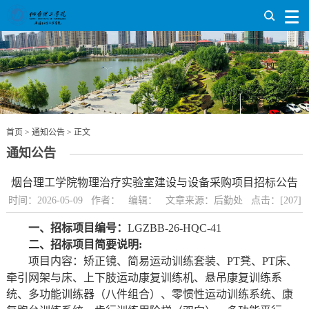
首页
>
通知公告
> 正文
通知公告
烟台理工学院物理治疗实验室建设与设备采购项目招标公告
时间：2026-05-09 作者： 编辑： 文章来源：后勤处 点击：[
207
]
一、招标项目编号：
LGZBB-26-HQC-41
二、
招标项目简要说明
:
项目内容：矫正镜、简易运动训练套装、PT凳、PT床、
牵引网架与床、上下肢运动康复训练机、悬吊康复训练系
统、多功能训练器（八件组合）、零惯性运动训练系统、康