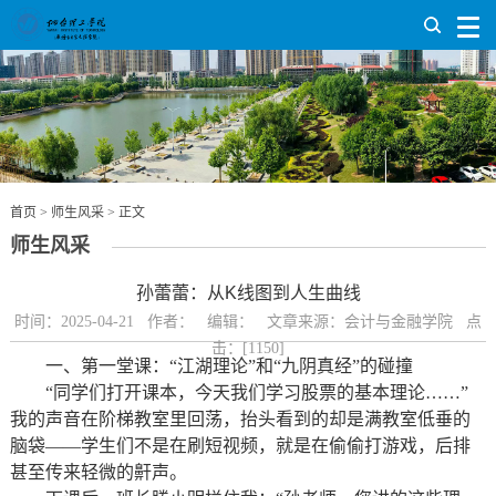
首页
>
师生风采
> 正文
师生风采
孙蕾蕾：从K线图到人生曲线
时间：2025-04-21 作者： 编辑： 文章来源：会计与金融学院 点
击：[
1150
]
一、第一堂课：“江湖理论”和“九阴真经”的碰撞
“同学们打开课本，今天我们学习股票的基本理论……”
我的声音在阶梯教室里回荡，抬头看到的却是满教室低垂的
脑袋——学生们不是在刷短视频，就是在偷偷打游戏，后排
甚至传来轻微的鼾声。