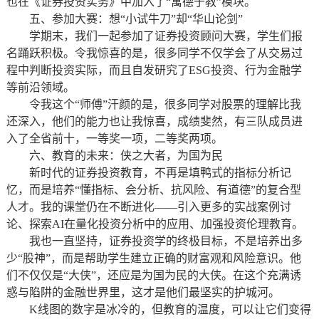
也在《证券投资实务》中加入了“寓德于教”模块。
五、参加大赛：想“小试牛刀”却“华山论剑”
学期末，我们一起参加了证券投资顾问大赛，学生们报
名踊跃积极。令我惊喜的是，很多同学不仅学会了从交易过
程中判断投资实际，而且自发研究了ESG投资、行为金融学
等前沿领域。
令我这个“师傅”汗颜的是，很多同学对股票的理解比我
还深入，他们的能力也让我惊喜，成绩斐然，有三队成员进
入了全省前十，一等奖一项，二等奖两项。
六、教育的未来：侠之大者，为国为民
新时代的证券投资教育，不再是填鸭式的指标分析记
忆，而是培养“懂指标、会分析、抗风险、有道德”的复合型
人才。我的课堂仍在不断进化——引入更多的实战案例讨
论、探索AI在量化投资分析中的应用、加强投资伦理教育。
我也一直坚持，证券投资学的终极目标，不是培养出多
少“股神”，而是帮助学生建立正确的财富观和风险意识。他
们不仅仅是“大侠”，还应是为国为民的大侠。在这个充满诱
惑与陷阱的金融世界里，这才是他们最坚实的护城河。
K线图的数字是冰冷的，但教育的温度，可以让它们变得