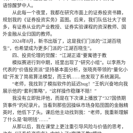
语惊醒梦中人。
从此每一个夜里，我都在研究市面上的证券投资书籍，
规划我的《证券投资实务》蓝图。后来，我们队伍壮大了很
多，有证券从业的产业教授、证券实验课程的资深教师、国
外金融从业归国的教师。
2024年8月，新书出版了，这是我们门派的“江湖百晓
生”，也希望成为更多门派的“江湖百晓生”。
四、投资伦理的觉醒：“江湖正道”要寓德于教
模拟赛进行到中期，班里出现了“研究小组”。以李燕为
代表的“价值投资派”坚持基本面分析，张晓亮带领的“量化小
组”开发了简易算法模型，而王帆……他发现了系统漏洞。
“老师，我找到了模拟软件的延迟bug！”王帆兴奋地向我
展示他的“套利策略”，“这样操作稳赚不赔！”
我没有立即批评他，而是在下次课上播放了“327国债期
货事件”的纪录片。当看到那些因操纵市场身陷囹圄的金融精
英时，他低下了头。课后他主动找到我：“老师，我重新理解
了什么是‘聪明钱’……”
从那以后，我在课堂上更注重引导风险与价值的思考，