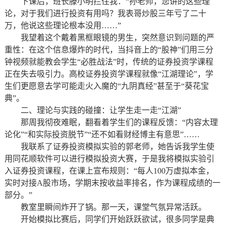
下课后，班长滕小明拦住我：“孙老师，您讲的这些理
论，对于我们进行投资有用吗？我表哥炒股三年亏了二十
万，他说这些理论根本没用……”
我望着这个戴着黑框眼镜的男生，突然意识到问题的严
重性：在这个信息爆炸的时代，当抖音上的“股神”们用三分
钟视频就能教会学生“必胜战法”时，传统的证券投资学课程
正在失去吸引力。高校证券投资学课程就像“江湖理论”，学
生们更愿意去学可能走火入魔的“九阴真经”甚至于“葵花宝
典”。
二、理论与实践的碰撞：让学生走一走“江湖”
那周我彻夜难眠，翻看着学生们的课程反馈：“内容太理
论化”“和实际投资脱节”“还不如看财经博主有意思”……
我联系了证券投资模拟实验的郭老师，她告诉我学生使
用同花顺软件可以进行模拟投资大赛，于是我将模拟实验引
入证券投资课程，在课上宣布规则：“每人100万虚拟本金，
实时对接A股市场，学期末按收益率排名，作为课程成绩的一
部分。”
教室里瞬间炸开了锅。那一天，课堂气氛异常活跃。
开始模拟比赛后，同学们开始跃跃欲试，很多同学是典