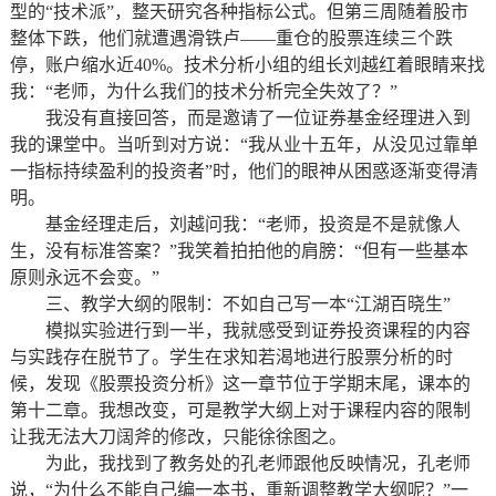
型的“技术派”，整天研究各种指标公式。但第三周随着股市
整体下跌，他们就遭遇滑铁卢——重仓的股票连续三个跌
停，账户缩水近40%。技术分析小组的组长刘越红着眼睛来找
我：“老师，为什么我们的技术分析完全失效了？”
我没有直接回答，而是邀请了一位证券基金经理进入到
我的课堂中。当听到对方说：“我从业十五年，从没见过靠单
一指标持续盈利的投资者”时，他们的眼神从困惑逐渐变得清
明。
基金经理走后，刘越问我：“老师，投资是不是就像人
生，没有标准答案？”我笑着拍拍他的肩膀：“但有一些基本
原则永远不会变。”
三、教学大纲的限制：不如自己写一本“江湖百晓生”
模拟实验进行到一半，我就感受到证券投资课程的内容
与实践存在脱节了。学生在求知若渴地进行股票分析的时
候，发现《股票投资分析》这一章节位于学期末尾，课本的
第十二章。我想改变，可是教学大纲上对于课程内容的限制
让我无法大刀阔斧的修改，只能徐徐图之。
为此，我找到了教务处的孔老师跟他反映情况，孔老师
说，“为什么不能自己编一本书，重新调整教学大纲呢？”一