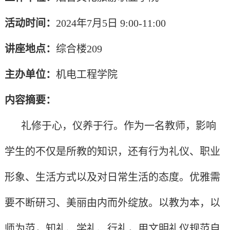
活动时间：
202
4
年
7
月
5
日
9
:
00-
11
:
00
讲座地点：
综合楼
209
主办单位：
机电工程
学院
内容摘要：
礼修于心，仪养于行。作为一名教师，影响
学生的不仅是所教的知识，还有行为礼仪、职业
形象、生活方式以及对日常生活的态度。优雅需
要不断研习、美丽由内而外绽放。以教为本，以
师为范，知礼、学礼、行礼，用文明礼仪规范自