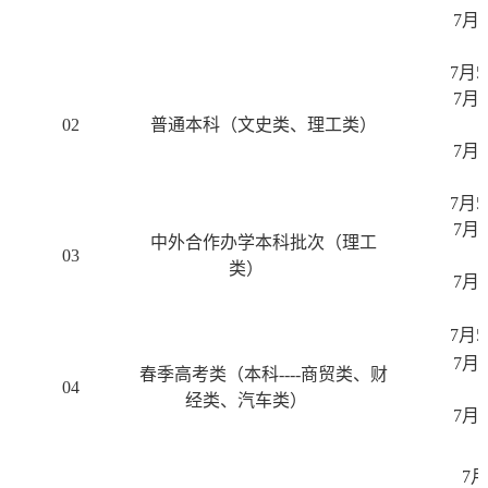
7
月
2
7
月
5
7
月
2
02
普通本科（文史类、理工类）
7
月
2
7
月
5
7
月
2
中外合作办学本科批次（理工
03
类）
7
月
2
7
月
5
7
月
2
春季高考类（本科
----
商贸类、财
04
经类、汽车类）
7
月
2
7
月