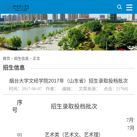
首页
>
招生信息
> 正文
招生信息
烟台大学文经学院2017年（山东省）招生录取投档批次
时间：2017-06-07 作者： 编辑： 文章来源： 点击：[
1768
]
序
招生录取投档批次
号
7
月
5
7
月
2
01
艺术类（艺术文、艺术理）