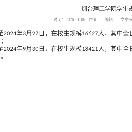
烟台理工学院学生
时间：2026-01-06 作者： 编辑： 文
至
年
月
日，在校生
规模
人，其中
全
2024
3
27
16627
；
%
至
年
月
日，在校生
规模
人，其中
全
2024
9
30
18421
。
%