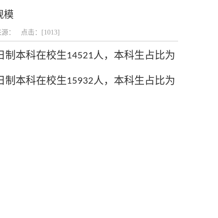
规模
章来源： 点击：[
1013
]
日制
本科
在校
生
人
，本科生占比为
14521
日制
本科
在校
生
人
，本科生占比为
15932