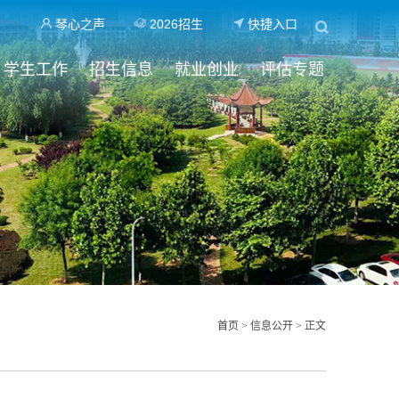
琴心之声
2026招生
快捷入口
学生工作
招生信息
就业创业
评估专题
首页
>
信息公开
> 正文