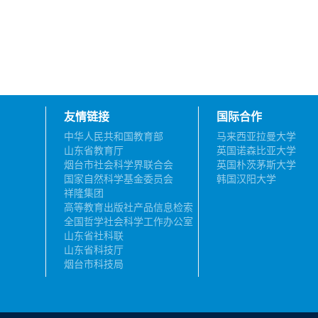
友情链接
国际合作
中华人民共和国教育部
马来西亚拉曼大学
山东省教育厅
英国诺森比亚大学
烟台市社会科学界联合会
英国朴茨茅斯大学
国家自然科学基金委员会
韩国汉阳大学
祥隆集团
高等教育出版社产品信息检索
系统
全国哲学社会科学工作办公室
山东省社科联
山东省科技厅
烟台市科技局