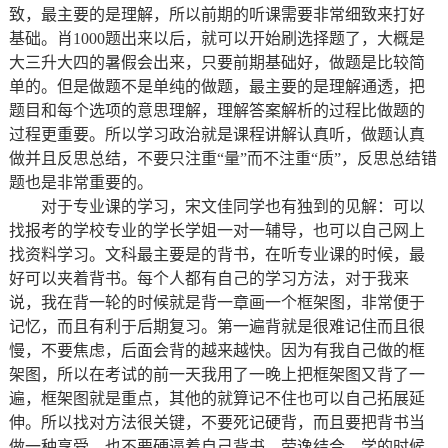
致，最主要的是理解，所以前期的听课需要非常细致来打好
基础。肖1000题出来以后，就可以开始刷选择题了，大概是
大三升大四的暑假会出来，只要前期基础好，做题是比较简
单的。但是做题不是单纯的做题，最主要的是理解通透，把
题目和每个选项的意思理解，理解答案解析的过程比做题的
过程更重要。所以学习政治就是课程讲解认真听，做题认真
做并且反思总结，不要只注重“量”而不注重“质”，反思总结错
题也是非常重要的。
对于专业课的学习，宋文佳同学也有独到的见解：可以
找报考的学校专业的学长学姐一对一辅导，也可以自己网上
找资料学习。文科最主要是的背书，在听专业课的时候，最
好可以夹着背书。每个人都有自己的学习方法，对于我来
说，我在背一轮的时候就是背一章画一个框架图，非常便于
记忆，而且有利于后期复习。第一遍背就是很难记住而且很
慢，不要焦虑，后面会背的越来越快。因为有我自己做的框
架图，所以在考试的前一天我用了一晚上把框架图又背了一
遍，框架图就是重点，其他的就算记不住也可以自己拓展延
伸。所以找对方法很关键，不要死记硬背，而且要把背书当
做一种享受。也不要硬逼着自己背书，劳逸结合，学的时候