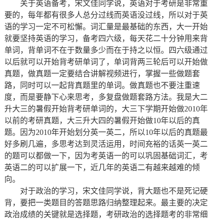
关于英语备考，宋文佳同学说，英语对于考研是非常重
要的，每年都有很多人总分过线而英语没过线，所以对于英
语的学习一定不可松懈。词汇量是最基础的东西，大一开始
就要坚持英语的学习，备考四六级，每天花二十分钟用来背
单词，背单词不在于数量多少而在于持之以恒。四六级通过
以后就可以开始背考研单词了，单词背两三轮后可以开始做
真题，做真题一定要结合讲解视频进行，掌握一些做题套
路，同时可以一起背真题里的单词。做真题也不要注重速
度，而是要静下心来思考，多复盘做题套路方法。我是大二
升大三的暑假开始背考研单词的，大三下学期开始做2010年
以前的考研真题，大三升大四的暑假开始做10年以后的真
题。因为2010年开始划分英一英二，所以10年以后的真题最
好多刷几遍，多思考达到灵活运用，时间充裕的话英一英二
的题可以都做一下，因为考英语一的可以巩固基础词汇，考
英语二的可以扩展一下，近几年的英语二有越来越难的倾
向。
对于政治的学习，宋文佳同学说，背大题也不是死记硬
背，要把一类题目的答题思路归纳整理起来。最主要的决定
政治成绩的关键就是选择题，考研政治的选择题考的非常细