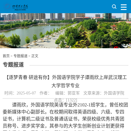
首页
>
专题报道
> 正文
专题报道
【逐梦青春 研途有你】外国语学院学子谭雨欣上岸武汉理工
大学哲学专业
时间：2025-05-07 作者： 编辑：郭亚军 文章来源：外国语学院
点击：[
1322
]
谭雨欣，外国语学院英语专业外2102-1班学生，曾任校团
委新媒体中心副部长。在校期间取得英语四级、六级、专四
证书，计算机二级证书及普通话证书，荣获校级优秀共青团
员称号、进步奖学金，其参与的大学生创新创业计划更获得