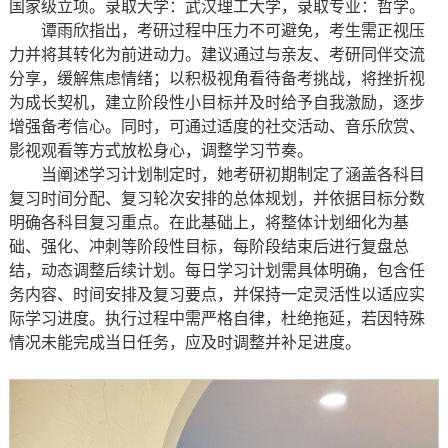
国家级立项。录取大学：武汉理工大学，录取专业：哲学。
谭雨欣指出，考研过程中压力不可避免，考生需正视压
力并将其转化为前进动力。建议通过与亲友、考研同伴交流
分享，缓解焦虑情绪；以积极视角看待备考挑战，将挫折视
为成长契机，建立阶段性小目标并及时给予自我激励，逐步
增强备考信心。同时，可通过适度的社交活动、音乐欣赏、
影视观看等方式放松身心，调整学习节奏。
当阐述学习计划制定时，她考研初期制定了涵盖各科目
复习时间分配、复习轮次安排的总体规划，并依据目标分数
明确各科目复习重点。在此基础上，将整体计划细化为基
础、强化、冲刺等阶段性目标，每阶段结束后进行复盘总
结，动态调整后续计划。每日学习计划需具体明确，包含任
务内容、时间安排及复习要点，并保持一定灵活性以适应实
际学习进度。执行过程中需严格自律，杜绝拖延，若因特殊
情况未能完成当日任务，应及时调整并补足进度。