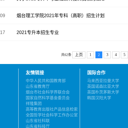
/09
烟台理工学院2021年专科（高职）招生计划
/17
2021专升本招生专业
上页
1
3
4
5
共62条
2
友情链接
国际合作
中华人民共和国教育部
马来西亚拉曼大学
山东省教育厅
英国诺森比亚大学
烟台市社会科学界联合会
英国朴茨茅斯大学
国家自然科学基金委员会
韩国汉阳大学
祥隆集团
高等教育出版社产品信息检索
系统
全国哲学社会科学工作办公室
山东省社科联
山东省科技厅