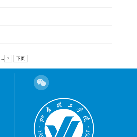
...
7
下页